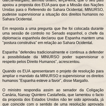
García-Margallo, afirmou ontem, terça-feira, que o seu país
apoiou a proposta dos EUA para que a Missão das Nações
Unidas para o Referendo do Sahara Ocidental, MINURSO,
pudesse supervisionar a situação dos direitos humanos no
Sahara Ocidental.
Em resposta a uma pregunta que lhe foi colocada durante
uma sessão de controlo no Senado espanhol, o chefe da
diplomacia espanhola declarou que Espanha mantem uma
"postura construtiva" em relação ao Sahara Ocidental.
Espanha "defendeu tradicionalmente e continua a defender
a possibilidade da MINURSO poder supervisionar o
respeito pelos Direito Humanos", acrescentou.
Quando os EUA apresentaram o projeto de resolução para
ampliar o mandato da MINURSO e supervisionar os direitos
humanos "Espanha esteve a favor", disse Margallo.
O ministro respondia assim ao senador da Coligação
Canária, Narvay Quintero Castañeda, que lamentou o facto
da proposta dos Estados Unidos não ter sido aprovada, já
que coincide com o sentido de uma resolução aprovada